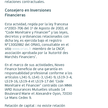
relaciones contractuales.
Consejero en Inversiones
Financieras
Esta actvidad, regida por la ley francesa
n°
2003-706
del 1º de Agosto de 2003, el
“Code Monétaire y Financier” y las leyes,
decretos y ordonancias relacionados con
dicha ley, es ejercida bajo el registro
N°
13002882
del ORIAS, consultable en el
sitio
www.orias.fr
miembro de la CNCIF,
asociación aprobada por la ‘Autorité des
Marchés Financiers’.
En el marco de sus actividades, Noveo
Finance beneficia de una garantía en
responsabilidad profesional conforme a los
artículos L341-5, L541-3, L541-9, L519-3-4,
L519-16, L519-4 et L519-17 del ‘Code
Monétaire et Financier’ contraído con MMA
IARD Assurances Mutuelles situado 14
Boulevard Marie et Alexandre Oyon, 72030
Le Mans Cedex 9.
Relación de capital : no existe relación